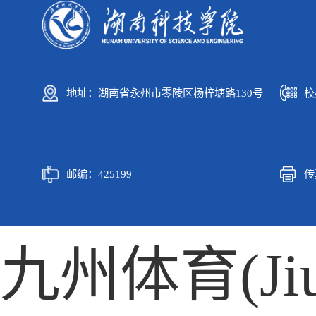
地址：湖南省永州市零陵区杨梓塘路130号
校
邮编：425199
传
九州体育(Jiu