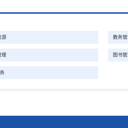
资源
教务管
管理
图书管
服务