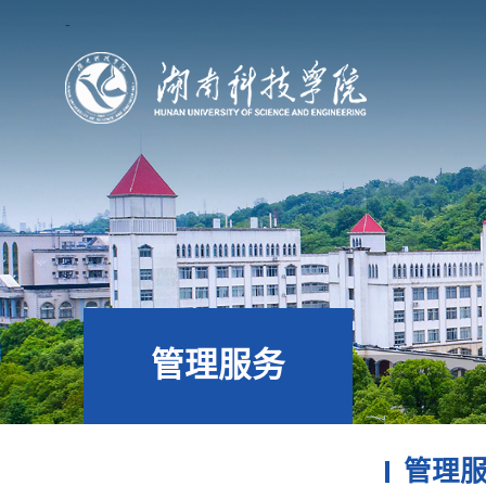
-
管理服务
管理