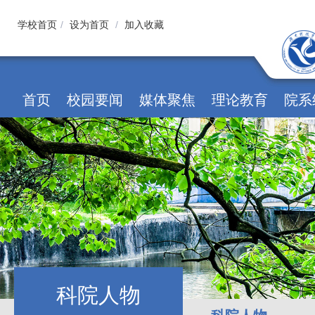
学校首页
/
设为首页
/
加入收藏
首页
校园要闻
媒体聚焦
理论教育
院系
科院人物